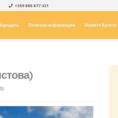
+359 888 877 321
Породата
Полезна информация
Нашите Кучета
истова)
0)