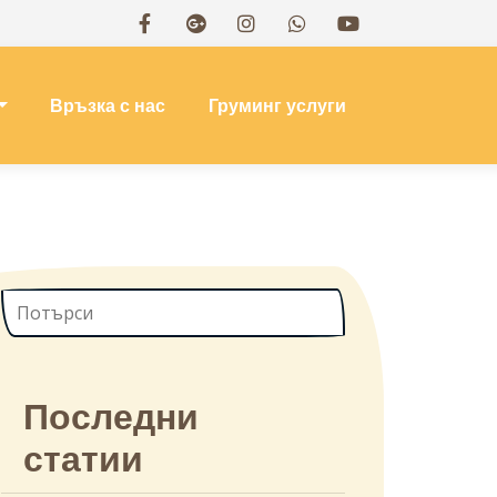
Връзка с нас
Груминг услуги
Последни
статии