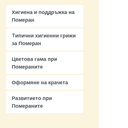
Хигиена и поддръжка на
Померан
Tипични хигиенни грижи
за Померан
Цветова гама при
Помераните
Оформяне на крачета
Развитието при
Помераните