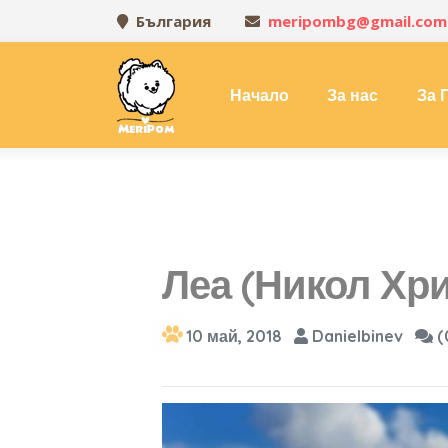
България
meripombg@gmail.com
Начало
За нас
За 
Леа (Никол Хр
10 май, 2018
Danielbinev
(