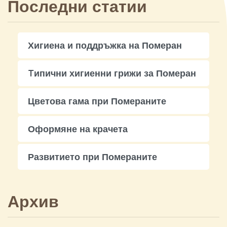
Последни статии
Хигиена и поддръжка на Померан
Tипични хигиенни грижи за Померан
Цветова гама при Помераните
Оформяне на крачета
Развитието при Помераните
Архив