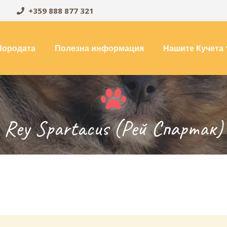
+359 888 877 321
Породата
Полезна информация
Нашите Кучета
Rey Spartacus (Рей Спартак)