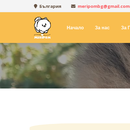
България
meripombg@gmail.com
Начало
За нас
За 