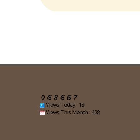
Views Today : 18
Views This Month : 428