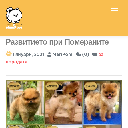
Развитието при Помераните
1 януари, 2021
MeriPom
(0)
за
породата