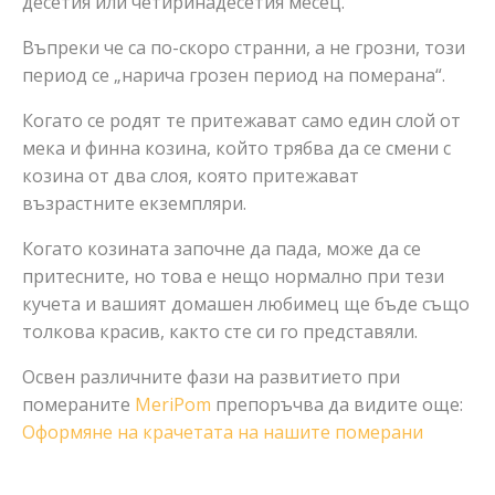
десетия или четиринадесетия месец.
Въпреки че са по-скоро странни, а не грозни, този
период се „нарича грозен период на померана“.
Когато се родят те притежават само един слой от
мека и финна козина, който трябва да се смени с
козина от два слоя, която притежават
възрастните екземпляри.
Когато козината започне да пада, може да се
притесните, но това е нещо нормално при тези
кучета и вашият домашен любимец ще бъде също
толкова красив, както сте си го представяли.
Освен различните фази на развитието при
помераните
MeriPom
препоръчва да видите още:
Оформяне на крачетата на нашите померани