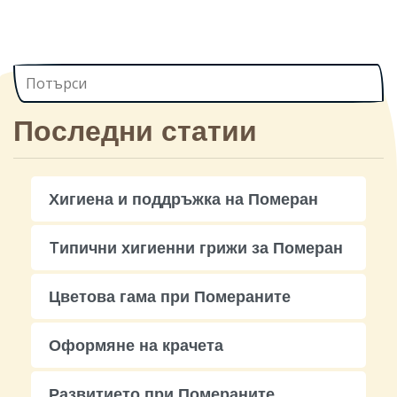
Последни статии
Хигиена и поддръжка на Померан
Tипични хигиенни грижи за Померан
Цветова гама при Помераните
Оформяне на крачета
Развитието при Помераните